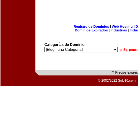
Registro de Dominios
|
Web Hosting
|
D
Dominios Expirados
|
Industrias
|
Indu
Categorías de Dominio:
[Pág. princi
** Precios expre
© 2002/2022 Solo10.com