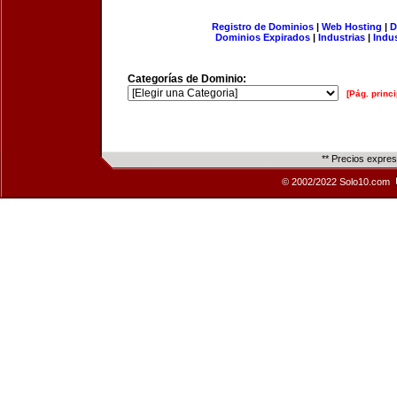
Registro de Dominios
|
Web Hosting
|
D
Dominios Expirados
|
Industrias
|
Indu
Categorías de Dominio:
[Pág. princi
** Precios expre
© 2002/2022 Solo10.com