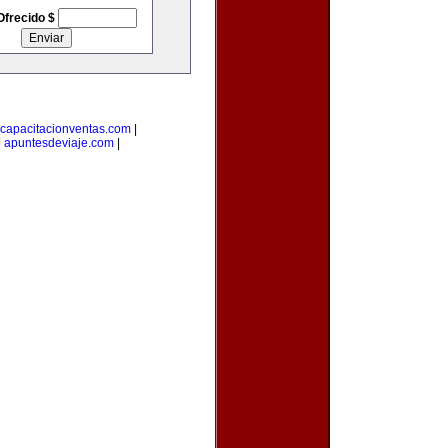
Ofrecido $
capacitacionventas.com
|
|
apuntesdeviaje.com
|