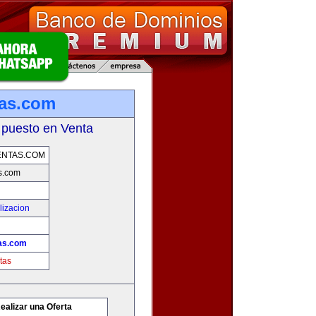
tas.com
 puesto en Venta
ENTAS.COM
s.com
lizacion
as.com
tas
ealizar una Oferta