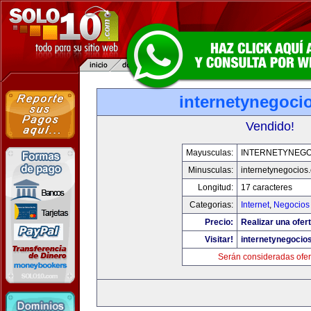
internetynegoci
Vendido!
Mayusculas:
INTERNETYNEGO
Minusculas:
internetynegocios
Longitud:
17 caracteres
Categorias:
Internet
,
Negocios
Precio:
Realizar una ofert
Visitar!
internetynegocio
Serán consideradas ofer