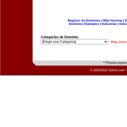
Registro de Dominios
|
Web Hosting
|
D
Dominios Expirados
|
Industrias
|
Indu
Categorías de Dominio:
[Pág. princi
** Precios expre
© 2002/2022 Solo10.com