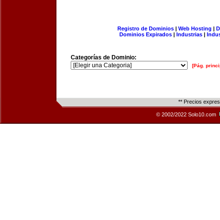
Registro de Dominios
|
Web Hosting
|
D
Dominios Expirados
|
Industrias
|
Indu
Categorías de Dominio:
[Pág. princi
** Precios expre
© 2002/2022 Solo10.com