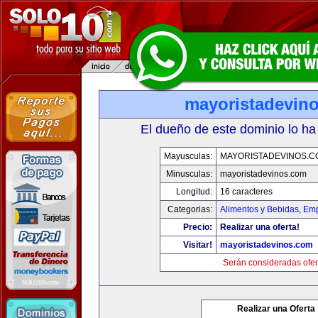
mayoristadevin
El dueño de este dominio lo ha
Mayusculas:
MAYORISTADEVINOS.C
Minusculas:
mayoristadevinos.com
Longitud:
16 caracteres
Categorias:
Alimentos y Bebidas
,
Emp
Precio:
Realizar una oferta!
Visitar!
mayoristadevinos.com
Serán consideradas ofer
Realizar una Oferta