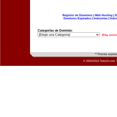
Registro de Dominios
|
Web Hosting
|
D
Dominios Expirados
|
Industrias
|
Indu
Categorías de Dominio:
[Pág. princi
** Precios expre
© 2002/2022 Solo10.com