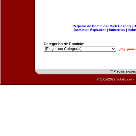
Registro de Dominios
|
Web Hosting
|
D
Dominios Expirados
|
Industrias
|
Indu
Categorías de Dominio:
[Pág. princi
** Precios expre
© 2002/2022 Solo10.com