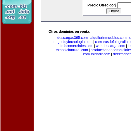
Precio Ofrecido $
Otros dominios en venta:
descargas365.com
|
alquilerinmuebles.com
|
e
negocioytecnologia.com
|
camarasdefotografia.
infocomerciales.com
|
webdescarga.com
|
t
exposicionrural.com
|
producciondecomerciale
comunidadit.com
|
directorioc