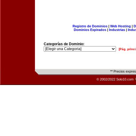
Registro de Dominios
|
Web Hosting
|
D
Dominios Expirados
|
Industrias
|
Indu
Categorías de Dominio:
[Pág. princi
** Precios expre
© 2002/2022 Solo10.com