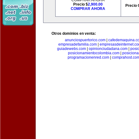
COMPRAR AHORA
Precio $
2,900.00
Precio 
COMPRAR AHORA
Otros dominios en venta:
anunciospuertorico.com
|
cafedemaquina.c
empresadefamilia.com
|
empresasdeinternet.c
guiadewebs.com
|
opinionciudadana.com
|
posi
posicionamientocolombia.com
|
posicion
programacionenred.com
|
comprahost.co