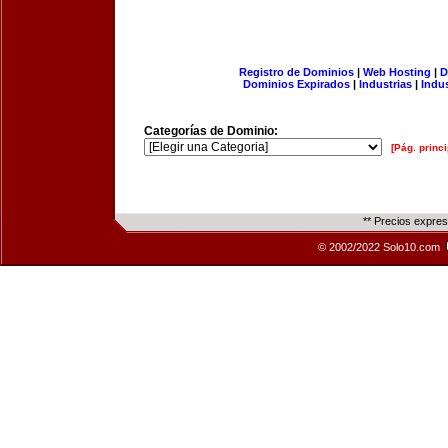
Registro de Dominios
|
Web Hosting
|
D
Dominios Expirados
|
Industrias
|
Indu
Categorías de Dominio:
[Pág. princi
** Precios expre
© 2002/2022 Solo10.com