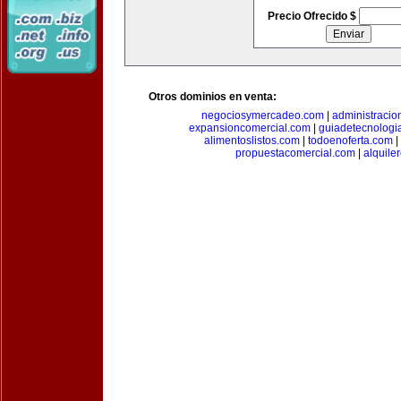
Precio Ofrecido $
Otros dominios en venta:
negociosymercadeo.com
|
administracio
expansioncomercial.com
|
guiadetecnologi
alimentoslistos.com
|
todoenoferta.com
|
propuestacomercial.com
|
alquil