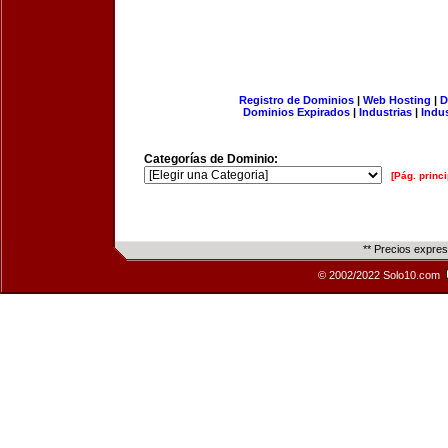
Registro de Dominios
|
Web Hosting
|
D
Dominios Expirados
|
Industrias
|
Indu
Categorías de Dominio:
[Pág. princi
** Precios expre
© 2002/2022 Solo10.com