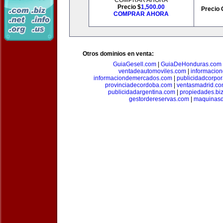
COMPRAR AHORA
Precio $
1,500.00
Precio 
COMPRAR AHORA
Otros dominios en venta:
GuiaGesell.com
|
GuiaDeHonduras.com
ventadeautomoviles.com
|
informacio
informaciondemercados.com
|
publicidadcorpor
provinciadecordoba.com
|
ventasmadrid.c
publicidadargentina.com
|
propiedades.bi
gestordereservas.com
|
maquinasd