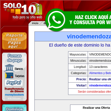
vinodemendoz
El dueño de este dominio lo ha
Mayusculas:
VINODEMEND
Minusculas:
vinodemendoza
Longitud:
13 caracteres
Categorias:
Alimentos y Beb
Precio:
Realizar una of
Visitar!
vinodemendoz
Serán consideradas ofer
Realizar una Oferta