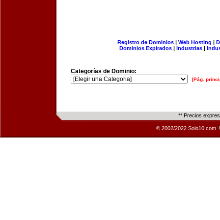
Registro de Dominios
|
Web Hosting
|
D
Dominios Expirados
|
Industrias
|
Indu
Categorías de Dominio:
[Pág. princi
** Precios expre
© 2002/2022 Solo10.com