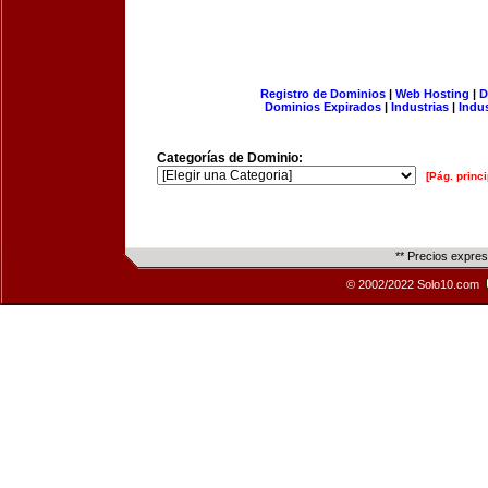
Registro de Dominios
|
Web Hosting
|
D
Dominios Expirados
|
Industrias
|
Indu
Categorías de Dominio:
[Pág. princi
** Precios expre
© 2002/2022 Solo10.com