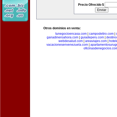
Precio Ofrecido $
Otros dominios en venta:
tunegocioencasa.com
|
campodetiro.com
|
ganadineroahora.com
|
guiadeperu.com
|
destin
webdesalud.com
|
areaviajes.com
|
hote
vacacionesenvenezuela.com
|
apartamentosurug
oficinasdenegocios.co