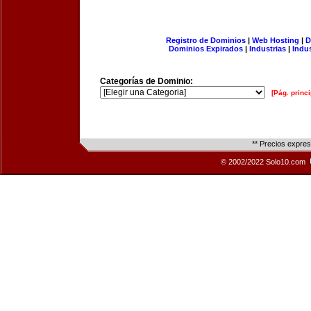
Registro de Dominios
|
Web Hosting
|
D
Dominios Expirados
|
Industrias
|
Indu
Categorías de Dominio:
[Pág. princi
** Precios expre
© 2002/2022 Solo10.com